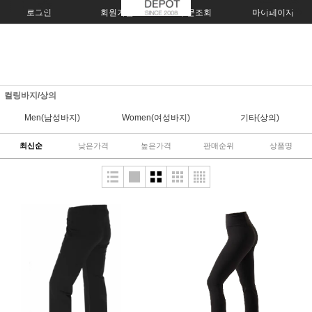
로그인
회원가입
주문조회
마이페이지
컬링바지/상의
Men(남성바지)
Women(여성바지)
기타(상의)
최신순
낮은가격
높은가격
판매순위
상품명