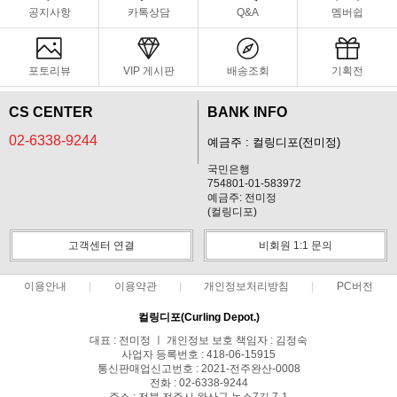
공지사항
카톡상담
Q&A
멤버쉽
포토리뷰
VIP 게시판
배송조회
기획전
CS CENTER
BANK INFO
02-6338-9244
예금주 : 컬링디포(전미정)
국민은행
754801-01-583972
예금주: 전미정
(컬링디포)
고객센터 연결
비회원 1:1 문의
이용안내
이용약관
개인정보처리방침
PC버전
컬링디포(Curling Depot.)
대표 : 전미정 ㅣ 개인정보 보호 책임자 : 김정숙
사업자 등록번호 : 418-06-15915
통신판매업신고번호 : 2021-전주완산-0008
전화 : 02-6338-9244
주소 : 전북 전주시 완산구 농소7길 7-1