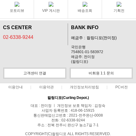
포토리뷰
VIP 게시판
배송조회
기획전
CS CENTER
BANK INFO
02-6338-9244
예금주 : 컬링디포(전미정)
국민은행
754801-01-583972
예금주: 전미정
(컬링디포)
고객센터 연결
비회원 1:1 문의
이용안내
이용약관
개인정보처리방침
PC버전
컬링디포(Curling Depot.)
대표 : 전미정 ㅣ 개인정보 보호 책임자 : 김정숙
사업자 등록번호 : 418-06-15915
통신판매업신고번호 : 2021-전주완산-0008
전화 : 02-6338-9244
주소 : 전북 전주시 완산구 농소7길 7-1
COPYRIGHT(C)컬링디포 ALL RIGHTS RESERVED.