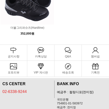
더블그리퍼슈즈(Hardline)
352,000원
공지사항
카톡상담
Q&A
멤버쉽
포토리뷰
VIP 게시판
배송조회
기획전
CS CENTER
BANK INFO
02-6338-9244
예금주 : 컬링디포(전미정)
국민은행
754801-01-583972
예금주: 전미정