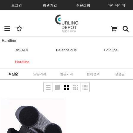
로그인
회원가입
주문조회
마이페이지
Hardline
ASHAM
BalancePlus
Goldline
Hardline
최신순
낮은가격
높은가격
판매순위
상품명