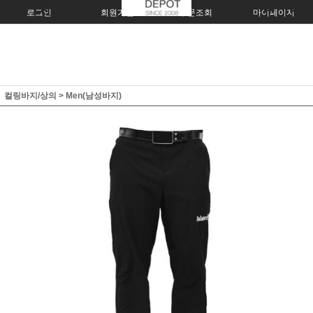
로그인
회원가입
주문조회
마이페이지
컬링바지/상의
>
Men(남성바지)